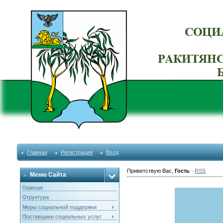
Главная
Регистрация
Вход
Приветствую Вас
,
Гость
·
RSS
Меню Сайта
Главная
Структура
Меры социальной поддержки
Поставщики социальных услуг