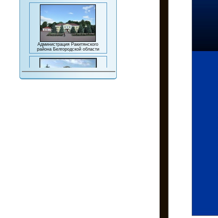
Администрация Ракитянского
района Белгородской области
Комплексный центр социального
обслуживания населения
Ракитянского района
Министерство социальной защиты
населения и труда Белгородской
области