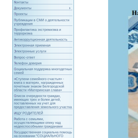
Контакты
Документы
Проекты
Публикации в СМИ о деятельности
учреждения
Профилактика экстремизма и
терроризма
Антикоррупционная деятельность
Электронная приемная
Электронные услуги
Вопрос-ответ
Телефон доверия
Социальная поддержка многодетных
семей
«Ступени семейного счастья» -
книга о матерях, награжденных
почетным знаком Белгородской
области «Материнская слава»
Список очередности граждан,
имеющих трех и более детей,
поставленных на учет для
предоставления земельного участка
ИЩУ РОДИТЕЛЕЙ
Работа с семьями,
осуществляющими опеку над
недееспособными гражданами
Государственная социальна помощь
на основании "СОЦИАЛЬНОГО