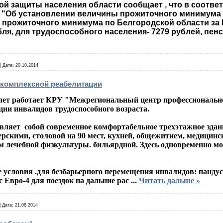
й защиты населения области сообщает , что в соотве
пп "Об установлении величины прожиточного минимума п
прожиточного минимума по Белгородской области за III
бля, для трудоспособного населения- 7279 рублей, пенси
|
Дата:
20.10.2014
 комплексной реабелитации
ет работает КРУ "Межрегиональный центр профессионально
ии инвалидов трудоспособного возраста.
ляет собой современное комфортабельное трехэтажное здан
скими, столовой на 90 мест, кухней, общежитием, медицинск
 лечебной физкультуры. бильярдной. Здесь одновременно мог
ловия .для безбарьерного перемещения инвалидов: пандусы
 Евро-4 для поездок на дальние рас
...
Читать дальше »
|
Дата:
21.08.2014