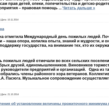
сам прав детей, опеки, попечительства и детско-роди
оприятия – правовая помощь
...
Читать дальше »
|
Дата:
10.11.2014
сна
а отметила Международный день пожилых людей. Почи
 – наша опора, копилка опыта, знаний и мудрости, и о
оддержку государства, на внимание тех, кто их окружа
пожилых людей отмечали во всех сельских поселения
брых друзей, единомышленников. Виновников торжест
 руководители предприятий и организаций. Одна из т
обрались члены районного хора ветеранов. Коллективу 
Е.А. Пасюга. Музыкальное сопровождение осуществляет 
|
Дата:
21.10.2014
ения об установлении величины прожиточного минимума по Б