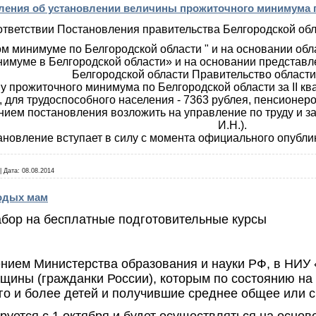
ения об установлении величины прожиточного минимума по 
ответствии Постановления правительства Белгородской обл
м минимуме по Белгородской области " и на основании обл
имуме в Белгородской области» и на основании представле
Белгородской области Правительство области
ну прожиточного минимума по Белгородской области за II кв
, для трудоспособного населения - 7363 рублея, пенсионеров
ением постановления возложить на управление по труду и з
И.Н.).
ановление вступает в силу с момента официального опубл
|
Дата:
08.08.2014
одых мам
бор на бесплатные подготовительные курсы
ением Министерства образования и науки РФ, в НИУ 
ины (гражданки России), которым по состоянию на 
го и более детей и получившие среднее общее или 
уется с 1 октября и будет осуществляться на основе