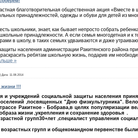
 соберем!
ластная благотворительная об­щественная акция «Вместе в 
льных принад­лежностей, одежды и обуви для детей из мн
есть школьники, знает, как бы­вает непросто собрать ребен
, школьные принадлежности. А если семья многодетная и к
рами в школу, в таких семьях удваиваются и даже утраиваю
ащиты населения админи­страции Ракитянского района приг
раскрасить ребятам школьную жизнь, подарив им необход
альше »
|
Дата:
11.08.2014
жизни !!!
я и учреждений социальной защиты населения приня
поселений ,посвященных "Дню физкультурника". Вел
рассе Ракитное - Бобрава,в целях популяризации ве
образа жизни ,укрепления и сохранение здоровья .
озрастной групп30+лет ,специалист управления социа
 возрастных групп и общекомандном первенстве были