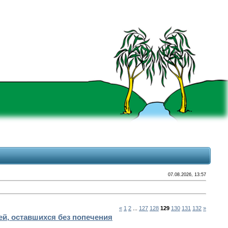
07.08.2026, 13:57
«
1
2
...
127
128
129
130
131
132
»
ей, оставшихся без попечения