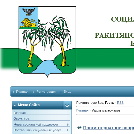
Главная
Регистрация
Вход
Приветствую Вас
,
Гость
·
RSS
Меню Сайта
Главная
»
Архив материалов
Главная
Структура
Меры социальной поддержки
Постинтернатное сопр
Поставщики социальных услуг