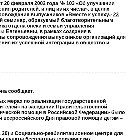
 20 февраля 2002 года № 103 «Об улучшении
ния родителей, и лиц из их числа», в целях
ровождения выпускников «Вместе к успеху»
23
й семинар, образуемый благотворительным
ка отдела опеки и семьи управления
 Евгеньевны, в рамках создания в
стемы сопровождения выпускников организаций для
чения их успешной интеграции в общество и
на сообщает.
рых мерах по реализации государственной
дителей» на заседании Правительственной
дической помощи в Российской Федерации» было
и всероссийского Дня правовой помощи детям –
д. 20) и Социально-реабилитационном центре для
ваны пункты бесплатных юридических