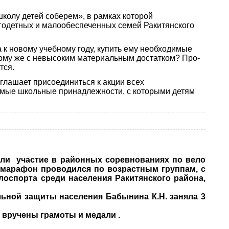
школу детей соберем», в рамках которой
огодетных и малообеспеченных семей Ракитянского
ка к новому учебному году, купить ему необходимые
 тому же с невысоким материальным достатком? Про­
тся.
лашает присоеди­ниться к акции всех
имые школьные принадлежности, с которыми детям
ли участие в районных соревнованиях по вело
омарафон проводился по возрастным группам, с
лоспорта среди населения Ракитянского района,
льной защиты населения Бабынина К.Н. заняла 3
 вручены грамоты и медали .