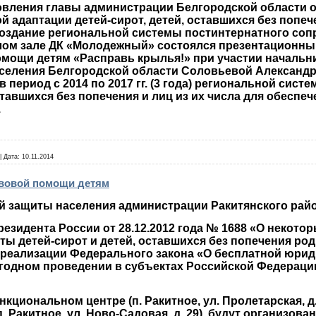
вления главы администрации Белгородской области от
 адаптации детей-сирот, детей, оставшихся без попече
Создание региональной системы постинтернатного соп
лом зале ДК «Молодежный» состоялся презентационны
ощи детям «Расправь крылья!» при участии начальни
селения Белгородской области Соловьевой Александры
в период с 2014 по 2017 гг. (3 года) региональной си
ставшихся без попечения и лиц из их числа для обеспе
.
|
Дата:
10.11.2014
авовой помощи детям
й защиты населения администрации Ракитянского райо
резидента России от 28.12.2012 года № 1688 «О некото
ты детей-сирот и детей, оставшихся без попечения ро
 реализации Федерального закона «О бесплатной юри
годном проведении в субъектах Российской Федераци
нкциональном центре (п. Ракитное, ул. Пролетарская, 
. Ракитное, ул. Ново-Садовая, д. 29) будут организо