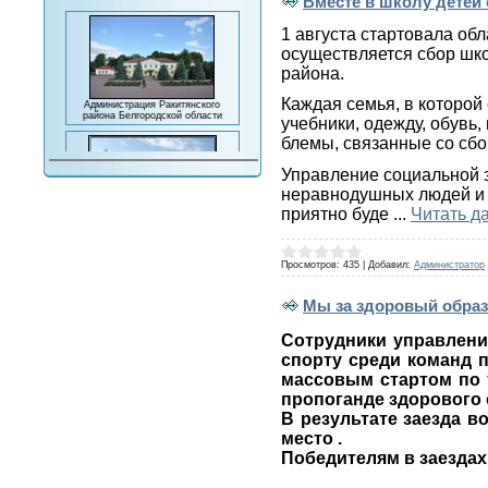
Вместе в школу детей
1 августа стартовала об
осуществляется сбор шко
района.
Администрация Ракитянского
района Белгородской области
Каждая семья, в которой 
учебники, одежду, обувь
блемы, связанные со сбо
Управление социальной з
неравнодушных людей и 
Комплексный центр социального
обслуживания населения
приятно буде
...
Читать д
Ракитянского района
Просмотров:
435
|
Добавил:
Администратор
Мы за здоровый образ 
Министерство социальной защиты
Сотрудники управлени
населения и труда Белгородской
области
спорту среди команд 
массовым стартом по т
пропоганде здорового 
В результате заезда в
место .
Победителям в заездах