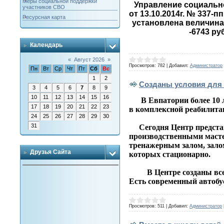
Меры социальной поддержки
Управление социально
участников СВО
от 13.10.2014г. № 337-
Ресурсная карта
установлена величина 
-6743 ру
Календарь
«
Август 2026
»
Просмотров:
782
|
Добавил:
Администратор
Пн
Вт
Ср
Чт
Пт
Сб
Вс
1
2
Созданы условия для
3
4
5
6
7
8
9
10
11
12
13
14
15
16
В Евпатории более 10 л
17
18
19
20
21
22
23
в комплексной реабилитац
24
25
26
27
28
29
30
31
Сегодня Центр представ
производственными мастер
тренажерным залом, залом
Друзья Сайта
которых стационарно.
В Центре созданы все ус
Есть современный автобус
Просмотров:
511
|
Добавил:
Администратор