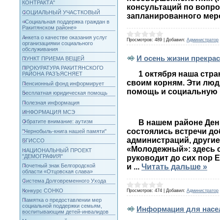
КОНТРАКТА"
консультаций по вопро
СОЦИАЛЬНЫЙ УЧАСТКОВЫЙ
запланированного мер
«Социальная поддержка граждан в
Ракитянском районе»
Анкета о качестве оказания услуг
Просмотров:
489
|
Добавил:
Администратор
организациями социального
обслуживания
И осень жизни прекра
ПУНКТ ПРИЕМА ВЕЩЕЙ
ПРОКУРАТУРА РАКИТЯНСКОГО
1 октября наша стран
РАЙОНА РАЗЪЯСНЯЕТ
своим корням. Эти люди
Пенсионный фонд информирует
помощь и социальную п
Бесплатная юридическая помощь
Полезная информация
ИНФОРМАЦИЯ МСЭ
В нашем районе День 
Обратите внимание: аутизм
состоялись встречи до
"Чернобыль-книга нашей памяти"
администраций, другие
ЕГИССО
«Молодежный»: здесь с
НАЦИОНАЛЬНЫЙ ПРОЕКТ
"ДЕМОГРАФИЯ"
руководит до сих пор 
и
...
Читать дальше »
Почетный знак Белгородской
области «Отцовская слава»
Система Долговременного Ухода
Конкурс СОНКО
Просмотров:
474
|
Добавил:
Администратор
Памятка о предоставлении мер
социальной поддержки семьям,
Информация для насел
воспитывающим детей-инвалидов