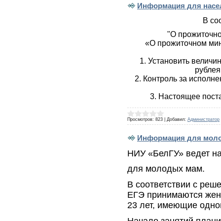
Информация для насел
В со
"О прожиточно
«О прожиточном мин
1. Установить величи
рублея
2. Контроль за исполн
3. Настоящее пост
Просмотров:
823
|
Добавил:
Администратор
Информация для мол
НИУ «БелГУ» ведет на
для молодых мам.
В соответствии с реш
ЕГЭ принимаются женщ
23 лет, имеющие одно
Начало занятий планир