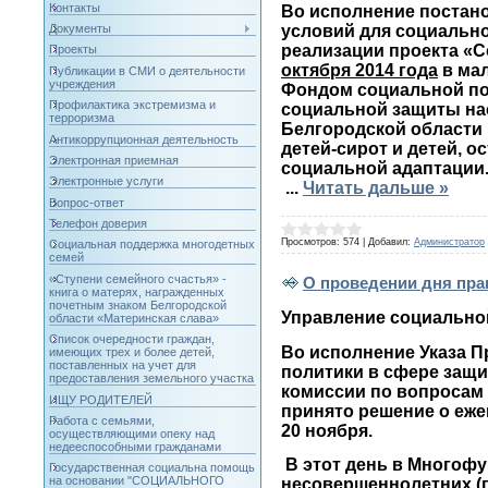
Контакты
Во исполнение постано
Документы
условий для социальной
реализации проекта «
Проекты
октября 2014 года
в ма
Публикации в СМИ о деятельности
учреждения
Фондом социальной пом
Профилактика экстремизма и
социальной защиты на
терроризма
Белгородской области 
Антикоррупционная деятельность
детей-сирот и детей, о
Электронная приемная
социальной адаптации
Электронные услуги
...
Читать дальше »
Вопрос-ответ
Телефон доверия
Просмотров:
574
|
Добавил:
Администратор
Социальная поддержка многодетных
семей
«Ступени семейного счастья» -
О проведении дня пр
книга о матерях, награжденных
почетным знаком Белгородской
Управление социально
области «Материнская слава»
Список очередности граждан,
Во исполнение Указа П
имеющих трех и более детей,
поставленных на учет для
политики в сфере защи
предоставления земельного участка
комиссии по вопросам
ИЩУ РОДИТЕЛЕЙ
принято решение о еже
Работа с семьями,
20 ноября.
осуществляющими опеку над
недееспособными гражданами
В этот день в Многофу
Государственная социальна помощь
на основании "СОЦИАЛЬНОГО
несовершеннолетних (п