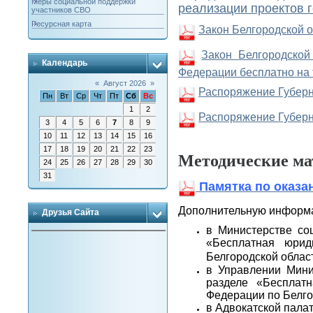
Меры социальной поддержки
реализации проектов г
участников СВО
Ресурсная карта
Закон Белгородской о
Закон Белгородской
Календарь
Федерации бесплатно на 
«
Август 2026
»
Распоряжение Губерна
Пн
Вт
Ср
Чт
Пт
Сб
Вс
1
2
Распоряжение Губерна
3
4
5
6
7
8
9
10
11
12
13
14
15
16
17
18
19
20
21
22
23
Методические ма
24
25
26
27
28
29
30
31
Памятка по оказ
Дополнительную информа
Друзья Сайта
в Министерстве соц
«Бесплатная юрид
Белгородской облас
в Управлении Мини
разделе «Бесплат
Федерации по Белго
в Адвокатской пала