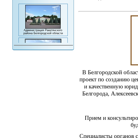
Администрация Ракитянского
района Белгородской области
Комплексный центр социального
обслуживания населения
Ракитянского района
В Белгородской облас
проект по созданию це
и качественную юрид
Белгорода, Алексеевс
Министерство социальной защиты
населения и труда Белгородской
области
Прием и консультир
бу
Специалисты органов 