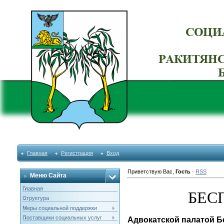
Главная
Регистрация
Вход
Приветствую Вас
,
Гость
·
RSS
Меню Сайта
Главная
БЕС
Структура
Меры социальной поддержки
Поставщики социальных услуг
Адвокатской палатой Б