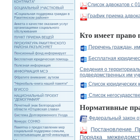
КОНТРАКТА"
Список адвокатов
с 0
СОЦИАЛЬНЫЙ УЧАСТКОВЫЙ
«Социальная поддержка граждан в
График приема адвока
Ракитянском районе»
Анкета о качестве оказания услуг
организациями социального
обслуживания
Кто имеет право
ПУНКТ ПРИЕМА ВЕЩЕЙ
ПРОКУРАТУРА РАКИТЯНСКОГО
Перечень граждан, и
РАЙОНА РАЗЪЯСНЯЕТ
Пенсионный фонд информирует
Бесплатная юридичес
Бесплатная юридическая помощь
Полезная информация
Сведения о территориаль
ИНФОРМАЦИЯ МСЭ
подведомственных им учр
Обратите внимание: аутизм
Список юридических 
"Чернобыль-книга нашей памяти"
ЕГИССО
Список негосударстве
НАЦИОНАЛЬНЫЙ ПРОЕКТ
"ДЕМОГРАФИЯ"
Почетный знак Белгородской
Нормативные пр
области «Отцовская слава»
Система Долговременного Ухода
Федеральный закон о
Конкурс СОНКО
Памятка о предоставлении мер
Постановление Пр
социальной поддержки семьям,
воспитывающим детей-инвалидов
Порядка межведомст