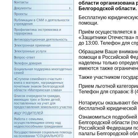
Контакты
области организована
Белгородской области.
Документы
Проекты
Бесплатную юридическую
Публикации в СМИ о деятельности
помощи.
учреждения
Профилактика экстремизма и
Приём осуществляется в
терроризма
«Защитники Отечества» по
Антикоррупционная деятельность
до 13:00. Телефон для спр
Электронная приемная
Обращаем Ваше внимание!
Электронные услуги
помощи в Российской Фед
Вопрос-ответ
наделены только опреде
Телефон доверия
имеются также ограниче
Социальная поддержка многодетных
семей
Также участником госуда
«Ступени семейного счастья» -
книга о матерях, награжденных
Прием льготной категории
почетным знаком Белгородской
области «Материнская слава»
Телефон для справок: 8 (4
Список очередности граждан,
имеющих трех и более детей,
Нотариусы оказывают бес
поставленных на учет для
предоставления земельного участка
бесплатной юридической 
ИЩУ РОДИТЕЛЕЙ
Ознакомиться подробней 
Работа с семьями,
Белгородской области (п
осуществляющими опеку над
недееспособными гражданами
Российской Федерации по
Государственная социальна помощь
палаты Белгородской обл
на основании "СОЦИАЛЬНОГО