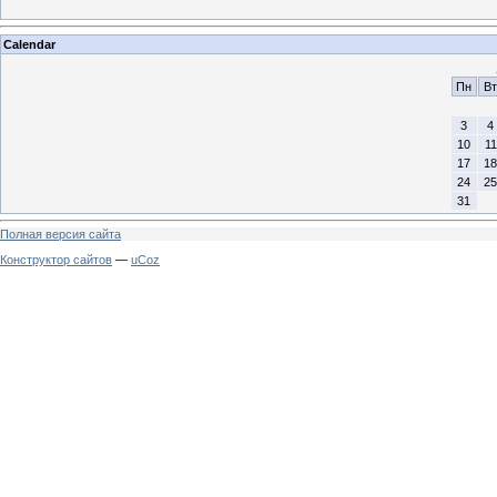
Calendar
Пн
Вт
3
4
10
11
17
18
24
25
31
Полная версия сайта
Конструктор сайтов
—
uCoz