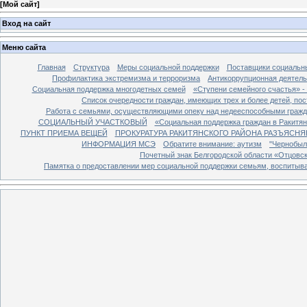
[
Мой сайт
]
Вход на сайт
Меню сайта
Главная
Структура
Меры социальной поддержки
Поставщики социальн
Профилактика экстремизма и терроризма
Антикоррупционная деятель
Социальная поддержка многодетных семей
«Ступени семейного счастья» -
Список очередности граждан, имеющих трех и более детей, по
Работа с семьями, осуществляющими опеку над недееспособными граж
СОЦИАЛЬНЫЙ УЧАСТКОВЫЙ
«Социальная поддержка граждан в Ракитя
ПУНКТ ПРИЕМА ВЕЩЕЙ
ПРОКУРАТУРА РАКИТЯНСКОГО РАЙОНА РАЗЪЯСНЯ
ИНФОРМАЦИЯ МСЭ
Обратите внимание: аутизм
"Чернобыл
Почетный знак Белгородской области «Отцовс
Памятка о предоставлении мер социальной поддержки семьям, воспиты