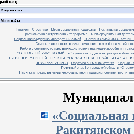
[
Мой сайт
]
Вход на сайт
Меню сайта
Главная
Структура
Меры социальной поддержки
Поставщики социальн
Профилактика экстремизма и терроризма
Антикоррупционная деятель
Социальная поддержка многодетных семей
«Ступени семейного счастья» -
Список очередности граждан, имеющих трех и более детей, по
Работа с семьями, осуществляющими опеку над недееспособными граж
СОЦИАЛЬНЫЙ УЧАСТКОВЫЙ
«Социальная поддержка граждан в Ракитя
ПУНКТ ПРИЕМА ВЕЩЕЙ
ПРОКУРАТУРА РАКИТЯНСКОГО РАЙОНА РАЗЪЯСНЯ
ИНФОРМАЦИЯ МСЭ
Обратите внимание: аутизм
"Чернобыл
Почетный знак Белгородской области «Отцовс
Памятка о предоставлении мер социальной поддержки семьям, воспиты
Муниципал
«Социальная 
Ракитянском 