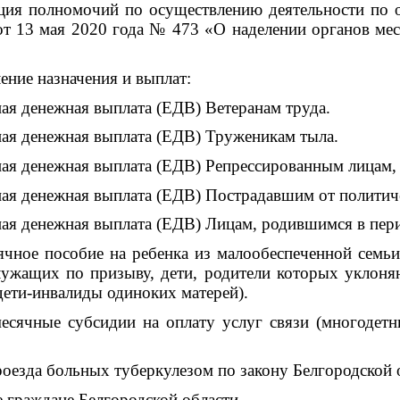
лномочий по осуществлению деятельности по опек
от 13 мая 2020 года № 473 «О наделении органов ме
е назначения и выплат:
денежная выплата (ЕДВ) Ветеранам труда.
денежная выплата (ЕДВ) Труженикам тыла.
енежная выплата (ЕДВ) Репрессированным лицам, в
енежная выплата (ЕДВ) Пострадавшим от политиче
нежная выплата (ЕДВ) Лицам, родившимся в период с
пособие на ребенка из малообеспеченной семьи (н
лужащих по призыву, дети, родители которых уклоня
дети-инвалиды одиноких матерей).
 субсидии на оплату услуг связи (многодетные 
да больных туберкулезом по закону Белгородской об
аждане Белгородской области.