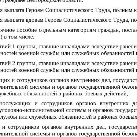
плата Героям Социалистического Труда, полным ка
плата вдовам Героев Социалистического Труда, пол
пособие отдельным категориям граждан, постанов
( в том числе:
твий 1 группы, ставшие инвалидами вследствие ранени
ностей военной службы или служебных обязанностей в
твий 2 группы, ставшие инвалидами вследствие ранени
ностей военной службы или служебных обязанностей в
щих и сотрудников органов внутренних дел, государ
лнительной системы и органов государственной безоп
ужебных обязанностей в районах боевых действий;
ннослужащих и сотрудников органов внутренних де
уголовно-исполнительной системы и органов государс
службы или служебных обязанностей в районах боевых
 и сотрудников органов внутренних дел, государст
лнительной системы и органов государственной безоп