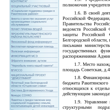
КОНТРАКТА"
полномочия учредителя
СОЦИАЛЬНЫЙ УЧАСТКОВЫЙ
«Социальная поддержка граждан в
1.6. В своей де
Ракитянском районе»
Российской Федерации
Анкета о качестве оказания услуг
организациями социального
Правительства Россий
обслуживания
ведомств Российской 
ПУНКТ ПРИЕМА ВЕЩЕЙ
защиты Российской Ф
ПРОКУРАТУРА РАКИТЯНСКОГО
РАЙОНА РАЗЪЯСНЯЕТ
Белгородской области,
Пенсионный фонд информирует
письмами министерств
Бесплатная юридическая помощь
государственных фун
Полезная информация
распоряжениями Админ
ИНФОРМАЦИЯ МСЭ
Обратите внимание: аутизм
1.7. Место нахож
"Чернобыль-книга нашей памяти"
площадь Советская, д.4
ЕГИССО
НАЦИОНАЛЬНЫЙ ПРОЕКТ
1.8. Финансирова
"ДЕМОГРАФИЯ"
бюджета Ракитянского
Почетный знак Белгородской
области «Отцовская слава»
относящихся к отдель
Система Долговременного Ухода
действующим законодат
Конкурс СОНКО
Памятка о предоставлении мер
1.9. Управление
социальной поддержки семьям,
воспитывающим детей-инвалидов
структурными подра