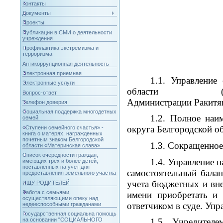
Контакты
Документы
Проекты
Публикации в СМИ о деятельности
учреждения
Профилактика экстремизма и
терроризма
Антикоррупционная деятельность
Электронная приемная
1.1. Управление
Электронные услуги
области (далее - Уп
Вопрос-ответ
Администрации Ракитян
Телефон доверия
Социальная поддержка многодетных
1.2. Полное наи
семей
округа Белгородской об
«Ступени семейного счастья» -
книга о матерях, награжденных
почетным знаком Белгородской
1.3. Сокращенное
области «Материнская слава»
Список очередности граждан,
1.4. Управление 
имеющих трех и более детей,
поставленных на учет для
самостоятельный балан
предоставления земельного участка
учета бюджетных и вне
ИЩУ РОДИТЕЛЕЙ
Работа с семьями,
имени приобретать и
осуществляющими опеку над
ответчиком в суде. Уп
недееспособными гражданами
Государственная социальна помощь
1.5. Учредител
на основании "СОЦИАЛЬНОГО