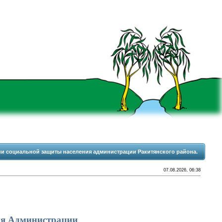
 социальной защиты населения администрации Ракитянского района.
07.08.2026, 06:38
ия Администрации