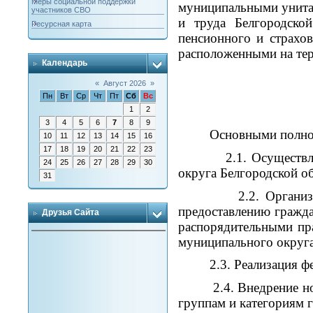
Меры социальной поддержки
муниципальными унита
участников СВО
и труда Белгородско
Ресурсная карта
пенсионного и страхо
расположенными на тер
Календарь
«
Август 2026
»
Пн
Вт
Ср
Чт
Пт
Сб
Вс
1
2
3
4
5
6
7
8
9
Основными полномочи
10
11
12
13
14
15
16
17
18
19
20
21
22
23
2.1. Осуществление 
24
25
26
27
28
29
30
округа Белгородской об
31
2.2. Организация со
предоставлению гражда
Друзья Сайта
распорядительными пра
муниципального округа
2.3. Реализация феде
2.4. Внедрение новых
группам и категориям 