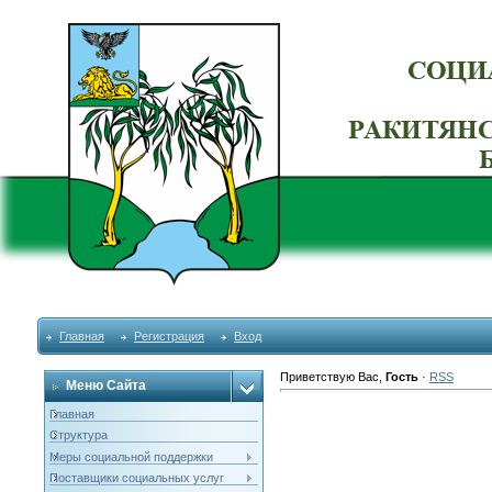
Главная
Регистрация
Вход
Приветствую Вас
,
Гость
·
RSS
Меню Сайта
Главная
Структура
Меры социальной поддержки
Поставщики социальных услуг