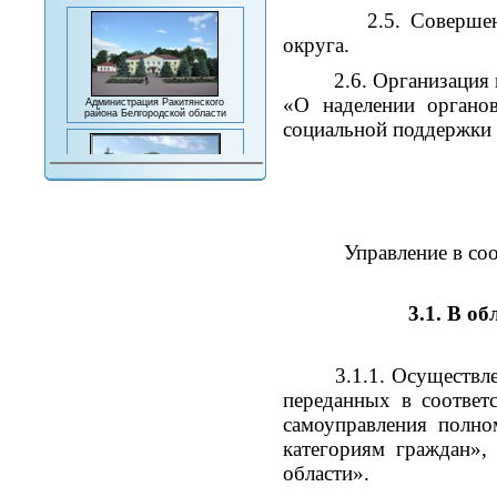
2.5. Совершенствова
округа.
2.6. Организация и пр
Администрация Ракитянского
района Белгородской области
«О наделении органо
социальной поддержки 
Комплексный центр социального
обслуживания населения
Ракитянского района
Управление в соответ
3.1. В о
Министерство социальной защиты
населения и труда Белгородской
области
3.1.1. Осуществл
переданных в соответ
самоуправления полно
категориям граждан»,
области».