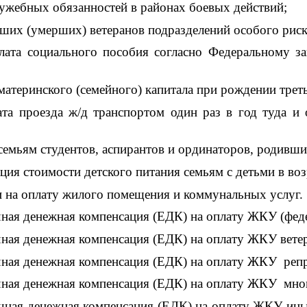
ужебных обязанностей в районах боевых действий;
бших (умерших) ветеранов подразделений особого риск
иального пособия согласно Федеральному закон
ринского (семейного) капитала при рождении треть
зда ж/д транспортом один раз в год туда и обр
м студентов, аспирантов и ординаторов, родившим 
тоимости детского питания семьям с детьми в возрас
 оплату жилого помещения и коммунальных услуг.
денежная компенсация (ЕДК) на оплату ЖКУ (федер
денежная компенсация (ЕДК) на оплату ЖКУ ветера
 денежная компенсация (ЕДК) на оплату ЖКУ репр
 денежная компенсация (ЕДК) на оплату ЖКУ мног
денежная компенсация (ЕДК) на оплату ЖКУ иные к