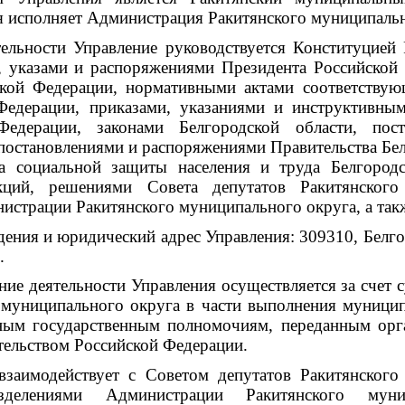
 исполняет Администрация Ракитянского муниципальн
ятельности Управление руководствуется Конституцие
, указами и распоряжениями Президента Российской
ской Федерации, нормативными актами соответствую
Федерации, приказами, указаниями и инструктивны
едерации, законами Белгородской области, пос
 постановлениями и распоряжениями Правительства Бе
а социальной защиты населения и труда Белгород
кций, решениями Совета депутатов Ракитянского
истрации Ракитянского муниципального округа, а та
дения и юридический адрес Управления: 309310, Белгор
.
ние деятельности Управления осуществляется за счет с
 муниципального округа в части выполнения муници
ным государственным полномочиям, переданным орга
ельством Российской Федерации.
 взаимодействует с Советом депутатов Ракитянского
зделениями Администрации Ракитянского муни